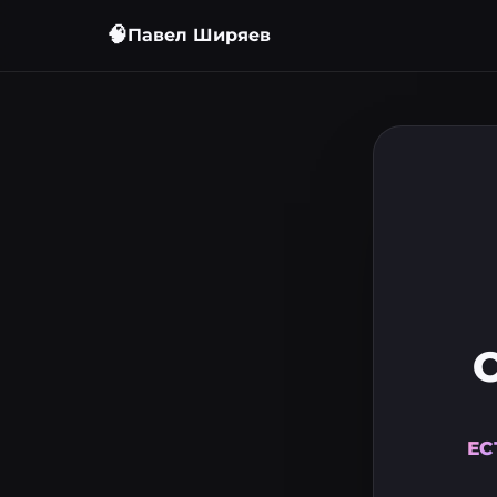
🧠
Павел Ширяев
ЕС