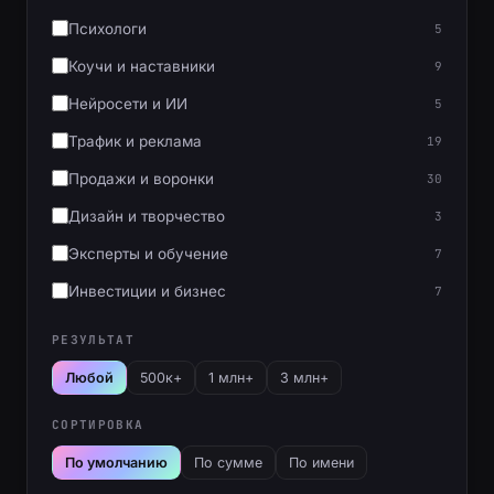
Психологи
5
Коучи и наставники
9
Нейросети и ИИ
5
Трафик и реклама
19
Продажи и воронки
30
Дизайн и творчество
3
Эксперты и обучение
7
Инвестиции и бизнес
7
РЕЗУЛЬТАТ
Любой
500к+
1 млн+
3 млн+
СОРТИРОВКА
По умолчанию
По сумме
По имени