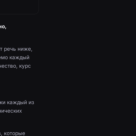
но,
т речь ниже,
яемо каждый
ество, курс
ски каждый из
нических
в, которые