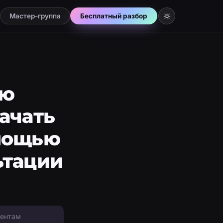
Мастер-группа
Бесплатный разбор
ую
ачать
омощью
ьтации
иентам