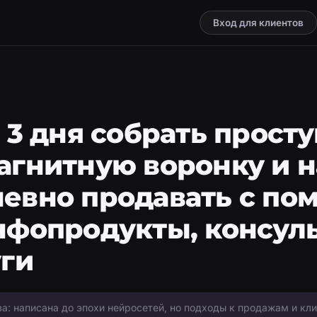
Вход для клиентов
а 3 дня собрать прост
агнитную воронку и н
евно продавать с п
нфопродукты, консул
уги
ва: написана до эпохи нейросетей, но подходы к продажам и кл