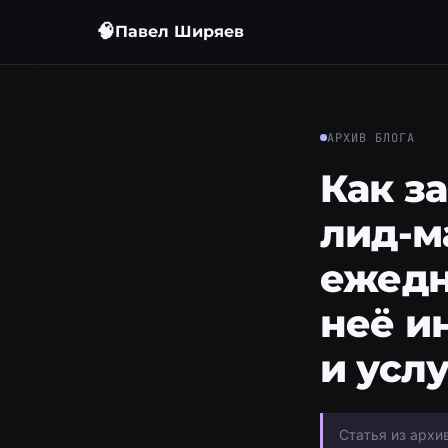
🧠
Павел Ширяев
АРХИВ БЛОГА
Как з
лид-м
ежедн
неё и
и усл
Статья из архи