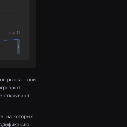
ов рынка – они
огревают,
ле открывают
в, на которых
модификацию