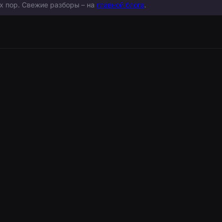
х пор. Свежие разборы – на
главной блога
.