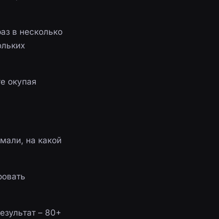
раз в несколько
ольких
е окупая
мали, на какой
ровать
езультат – 80+