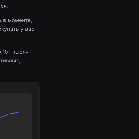
ся.
ь в моменте,
окупать у вас
о 10+ тысяч
тивных,