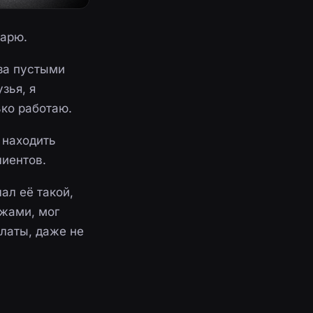
шарю.
 за пустыми
зья, я
ько работаю.
 находить
лиентов.
ал её такой,
ажами, мог
платы, даже не